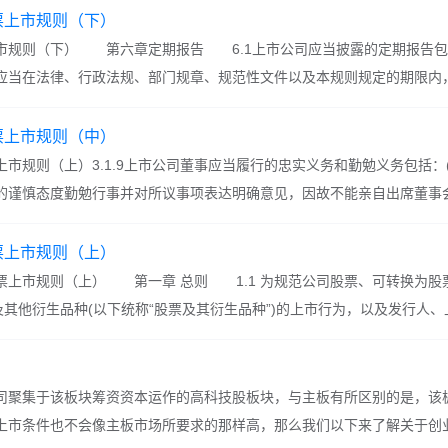
票上市规则（下）
市规则（下） 第六章定期报告 6.1上市公司应当披露的定期报告包
应当在法律、行政法规、部门规章、规范性文件以及本规则规定的期限内
露定期报告。 6.2上市公司应当在每个会计年度结束之日起四个月
票上市规则（中）
规则（上）3.1.9上市公司董事应当履行的忠实义务和勤勉义务包括：(
的谨慎态度勤勉行事并对所议事项表达明确意见，因故不能亲自出席董事
公司的各项商务、财务报告和公共媒体有关公司的报道，及时了
票上市规则（上）
市规则（上） 第一章 总则 1.1 为规范公司股票、可转换为股
及其他衍生品种(以下统称“股票及其衍生品种”)的上市行为，以及发行人、上 市公司
行为，维护证券市场秩序，保护投资者的合法权益，
聚集于该板块筹资资本运作的高科技股板块，与主板有所区别的是，该
上市条件也不会像主板市场所要求的那样高，那么我们以下来了解关于创