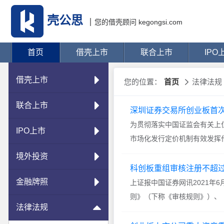
壳公思
您的借壳顾问 kegongsi.com
首页
借壳上市
联合上市
IPO
借壳上市
您的位置：
首页
法律法规
联合上市
深圳证券交易所创业板首次
为贯彻落实中国证监会有关上
IPO上市
市场化发行定价机制有效发挥
销业务实施细则》（以下简称《
境外投资
日。
科创板重组审核注册不超过
金融牌照
上证报中国证券网讯2021年
则》（下称《审核规则》）、
法律法规