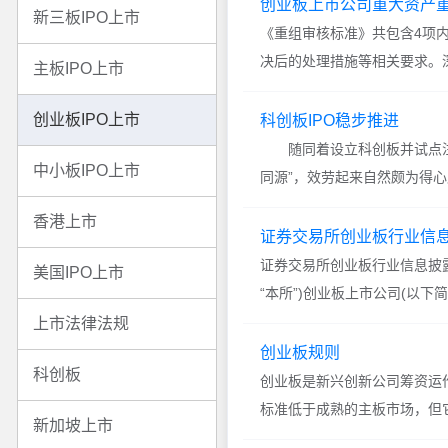
创业板上市公司重大资产
新三板IPO上市
《重组审核标准》共包含4项
决后的处理措施等相关要求。
主板IPO上市
度，明确市场预期，释放并购
创业板IPO上市
科创板IPO稳步推进
随同着设立科创板并试点注册
中小板IPO上市
同源”，效劳起来自然颇为得
创板关于科创企业的效劳才能
香港上市
证券交易所创业板行业信
证券交易所创业板行业信息披
美国IPO上市
“本所”)创业板上市公司(以
益，根据《中华人民共和国公
上市法律法规
创业板规则
科创板
创业板是新兴创新公司筹资运
标准低于成熟的主板市场，但
新加坡上市
场的运作。创业板规则 一、