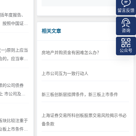
证是全国开展对企业信用评级的政府措施，
留言反馈
也是一种对全国中小企业开展商务信用能力
括年度报告、
和企业经营综合健康状况进行评价的活动
，按照中国证监
咨询
相关文章
一)原则上应当
公众号
房地产并购资金有困难怎么办？
会的，应当审慎
上市公司互为一致行动人
票的公司债券
及相
新三板创新层挂牌条件，新三板上市条件
上海证券交易所科创板股票交易风险揭示书必
板块比较注重于
备条款
业板上市条件有