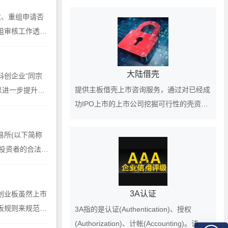
求、重组申请否
组审核工作透明
大陆借壳
创企业“同宗
提供主板借壳上市咨询服务，通过对已经成
以进一步提升科
功IPO上市的上市公司挖掘可行性的壳资
源，为客户提供借壳上市、买壳上市的匹配
壳公司对象。
所(以下简称
护投资者的合法权
3A认证
创业板虽然上市
板规则来规范市
3A指的是认证(Authentication)、授权
业
(Authorization)、计帐(Accounting)。该认