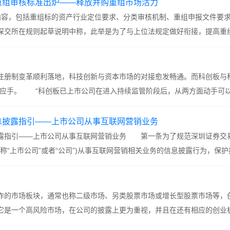
重组审核标准出炉——释放并购重组市场活力
内容，包括重组标的资产行业定位要求、分类审核机制、重组申报文件要
深交所在规则起草说明中称，此举是为了与上位法规定做好衔接，提高重
重组市场活力。
制变革顺利落地，科技创新与资本市场的对接愈发畅通。而科创板与科
心应手。 “科创板已上市公司在进入持续监管阶段后，从两方面动手可
。”第一创业证
息披露指引——上市公司从事互联网营销业务
露指引——上市公司从事互联网营销业务 第一条为了规范深圳证券交易
下简称“上市公司”或者“公司”)从事互联网营销相关业务的信息披露行为，保
司法》、《中华人民共和国证券法》、《上市公司信息披露管
作的市场板块，通常也称二级市场、另类股票市场或增长型股票市场等，
它是一个高风险市场，在公司的披露上更为重视，并且在还有相应的创业
为方便创业板上市公司董事、监事和高级管理人员等系统学习、掌握创