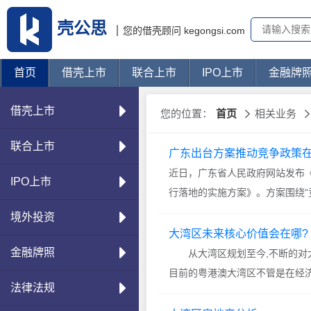
壳公思
您的借壳顾问 kegongsi.com
首页
借壳上市
联合上市
IPO上市
金融牌
借壳上市
您的位置：
首页
相关业务
联合上市
广东出台方案推动竞争政策
近日，广东省人民政府网站发布
IPO上市
行落地的实施方案》。方案围绕“
焦“建立健全公平开放透明的市
境外投资
调机制、全面清理和废除妨碍公
大湾区未来核心价值会在哪?
正当竞争执法”四个目标，明确
金融牌照
从大湾区规划至今,不断的对大
公平竞争审查制度；进一步加强
目前的粤港澳大湾区不管是在经
法律法规
平竞争的市场准入改革；全力支
数据统计，按目前的大湾区的GD
流和竞争文化。