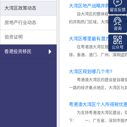
经全面开启经济、社会、生态、
大湾区地产战略并购方案
大湾区政策动态
留言反馈
自大湾区的整体规划公布之后
的并购热门区域，大湾区地产并
房地产行业动态
咨询
购，并购可由开发商自身的资金
验资证明
大的国企、央企以及有排名的民
大湾区哪里最有潜力
策略给大家进行参考
在粤港澳大湾区规划纲要中便
公众号
香港投资移民
排，香港、澳门、广州、深圳这
值的地区是在哪里呢，让我们
是粤港澳大湾区的中心，谁就最
大湾区规划哪几个市?
港、澳门、广州、深圳
粤港澳大湾区的建设是自雄安
一路的经济重点地区，大湾区与
好的经济发展环境，大湾区可谓
划，我国政府抱以只许成功的心
粤港澳大湾区个人所得税优
包含了哪几个市呢?
为支持粤港澳大湾区建设，现
下： 一、广东省、深圳市按内