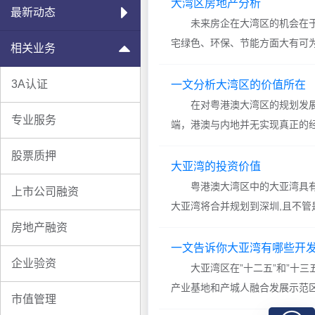
计将高达十几万亿左右，那么在G
大湾区房地产分析
最新动态
呢? 大湾区未来核
未来房企在大湾区的机会在于
宅绿色、环保、节能方面大有可
相关业务
强烈，尤其是对于广州等房龄较
较强的发展空间，并且从单纯的
3A认证
一文分析大湾区的价值所在
发展的经验看，大湾区
在对粤港澳大湾区的规划发展
专业服务
端，港澳与内地并无实现真正的
规划就成为我国的重点发展战略
股票质押
的的常规规律上来看，全球60%
大亚湾的投资价值
名的旧金山湾区、
粤港澳大湾区中的大亚湾具有
上市公司融资
大亚湾将合并规划到深圳,且不管
么说呢,请往下看。 大亚湾具
房地产融资
的海岸线资源，是我国南海最为
一文告诉你大亚湾有哪些开
企业验资
之路的重要节点
大亚湾区在”十二五”和”十三
产业基地和产城人融合发展示范区实施方
市值管理
发展行动计划,制定了关于”五个提