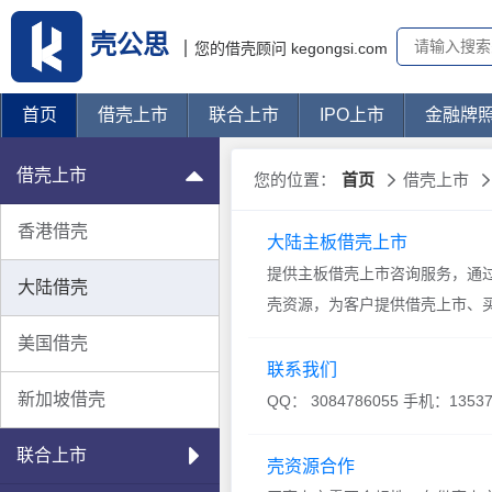
壳公思
您的借壳顾问 kegongsi.com
首页
借壳上市
联合上市
IPO上市
金融牌
借壳上市
您的位置：
首页
借壳上市
香港借壳
大陆主板借壳上市
提供主板借壳上市咨询服务，通过
大陆借壳
壳资源，为客户提供借壳上市、
大陆主板有上交所主板和深交所主板
美国借壳
家，上交所主板有1406家公司
联系我们
场借壳和并
新加坡借壳
联合上市
壳资源合作