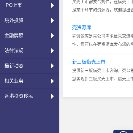
买壳上市需要合规性，在借壳上
IPO上市
是某个环节的资源方，欢迎提出
务、会计财务、券商、上市服务
境外投资
要的环节，如果您拥有实现借壳
壳资源库
实现借壳和并购战略，我
金融牌照
壳资源库是壳公司需求信息交流
性，您可以在壳资源库发布您的
法律法规
板块的壳信息库，涵盖新三板、
库并非是我们单一方构建的信息
新三板借壳上市
最新动态
布信息、浏览信息、沟
提供新三板借壳上市咨询，壳公
您实现新三板买壳上市、借壳上
相关业务
股权交易平台，主要针对的是中小
量达到10777家，其中创新层9
香港投资移民
性行业